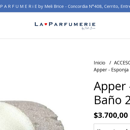
 P A R F U M E R i E by Meli Brice - Concordia N°408, Cerrito, Entr
Inicio
ACCES
Apper - Esponja 
Apper 
Baño 2
$3.700,00