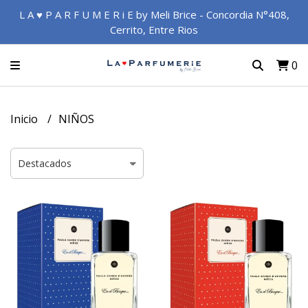
L A ♥ P A R F U M E R i E by Meli Brice - Concordia N°408,
Cerrito, Entre Rios
0
Inicio
NIÑOS