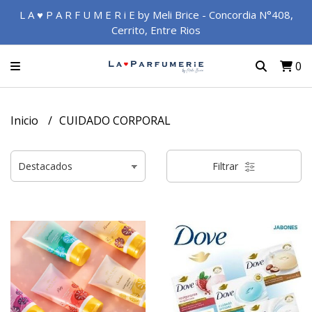
L A ♥ P A R F U M E R i E by Meli Brice - Concordia N°408,
Cerrito, Entre Rios
0
Inicio
CUIDADO CORPORAL
Filtrar