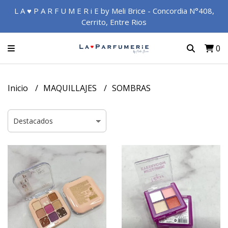
L A ♥ P A R F U M E R i E by Meli Brice - Concordia N°408,
Cerrito, Entre Rios
0
Inicio
MAQUILLAJES
SOMBRAS