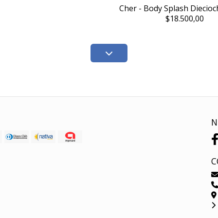
Cher - Body Splash Diecio
$18.500,00
N
C