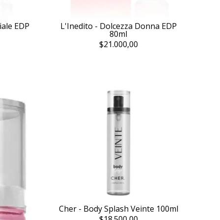
iale EDP
L'Inedito - Dolcezza Donna EDP
80ml
$21.000,00
Cher - Body Splash Veinte 100ml
$18.500,00