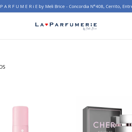
 P A R F U M E R i E by Meli Brice - Concordia N°408, Cerrito, Entr
OS