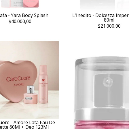
tafa - Yara Body Splash
L'Inedito - Dolcezza Imper
80ml
$40.000,00
$21.000,00
uore - Amore Lata Eau De
lette 60Ml + Deo 123Ml