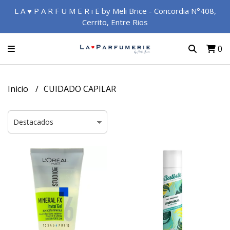
L A ♥ P A R F U M E R i E by Meli Brice - Concordia N°408,
Cerrito, Entre Rios
0
Inicio
CUIDADO CAPILAR