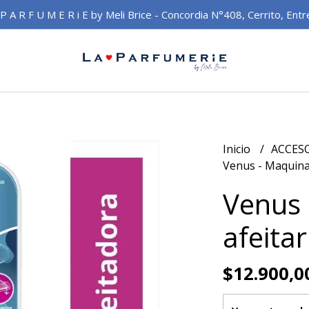
 P A R F U M E R i E by Meli Brice - Concordia N°408, Cerrito, Entr
Inicio
ACCES
Venus - Maquina 
Venus 
afeita
$12.900,0