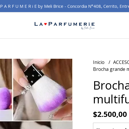
 P A R F U M E R i E by Meli Brice - Concordia N°408, Cerrito, Entr
Inicio
ACCES
Brocha grande m
Broch
multif
$2.500,00