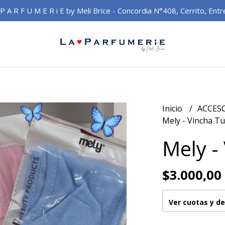
 P A R F U M E R i E by Meli Brice - Concordia N°408, Cerrito, Entr
Inicio
ACCES
Mely - Vincha T
Mely -
$3.000,00
Ver cuotas y d