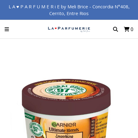
L A ♥ P A R F U M E R i E by Meli Brice - Concordia N°408,
Cerrito, Entre Rios
0