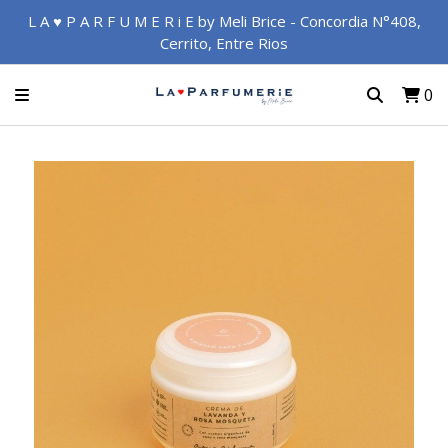
L A ♥ P A R F U M E R i E by Meli Brice - Concordia N°408,
Cerrito, Entre Rios
0