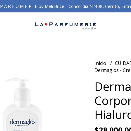
 P A R F U M E R i E by Meli Brice - Concordia N°408, Cerrito, Entr
Inicio
CUIDA
Dermaglos - Cre
Derma
Corpor
Hialur
$28.000,0