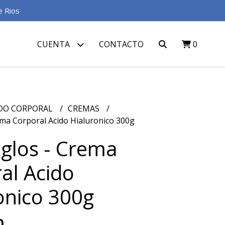
e Rios
CUENTA
CONTACTO
0
DO CORPORAL
CREMAS
ma Corporal Acido Hialuronico 300g
glos - Crema
al Acido
onico 300g
0