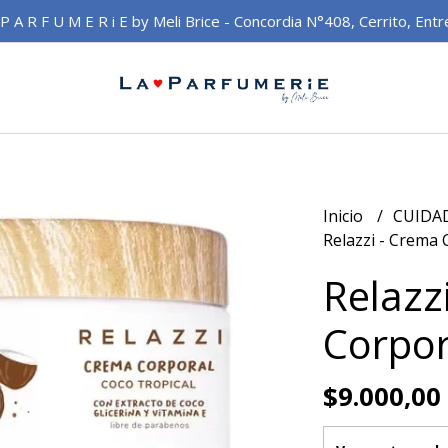
 P A R F U M E R i E by Meli Brice - Concordia N°408, Cerrito, Entr
Inicio
CUIDA
Relazzi - Crema
Relazz
Corpor
$9.000,00