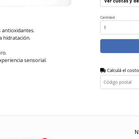
Ver cuotas y d
Cantidad
 antioxidantes.
a hidratación.
ro.
periencia sensorial.
Calculá el costo
N