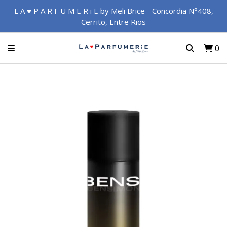
L A ♥ P A R F U M E R i E by Meli Brice - Concordia N°408,
Cerrito, Entre Rios
0