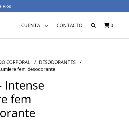
e Rios
CUENTA
CONTACTO
0
DO CORPORAL
DESODORANTES
Lumiere fem !desodorante
 Intense
re fem
orante