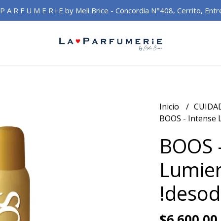
 P A R F U M E R i E by Meli Brice - Concordia N°408, Cerrito, Entr
Inicio
CUIDA
BOOS - Intense 
BOOS -
Lumie
!desod
$6.600,00