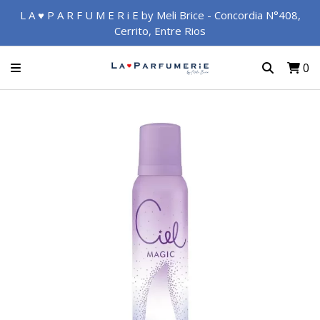
L A ♥ P A R F U M E R i E by Meli Brice - Concordia N°408,
Cerrito, Entre Rios
0