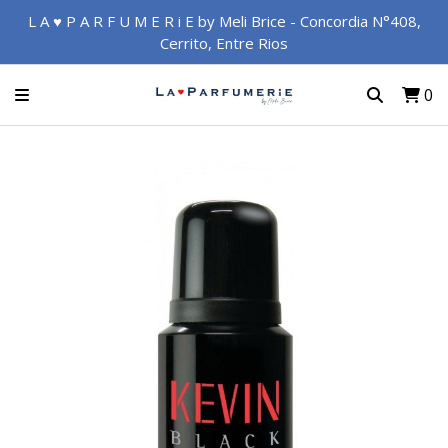
L A ♥ P A R F U M E R i E by Meli Brice - Concordia N°408,
Cerrito, Entre Rios
0