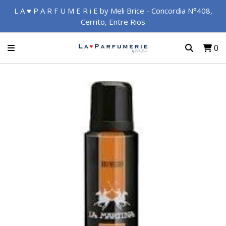
L A ♥ P A R F U M E R i E by Meli Brice - Concordia N°408,
Cerrito, Entre Rios
0