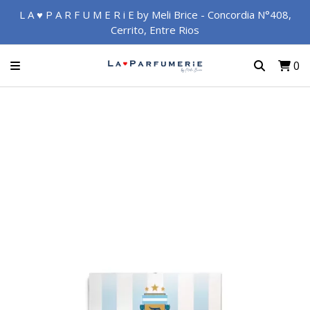
L A ♥ P A R F U M E R i E by Meli Brice - Concordia N°408,
Cerrito, Entre Rios
0