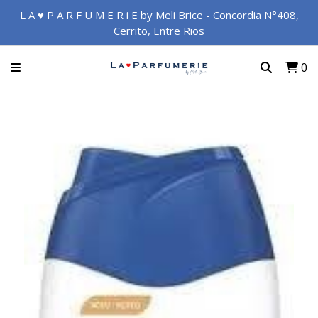
L A ♥ P A R F U M E R i E by Meli Brice - Concordia N°408,
Cerrito, Entre Rios
0