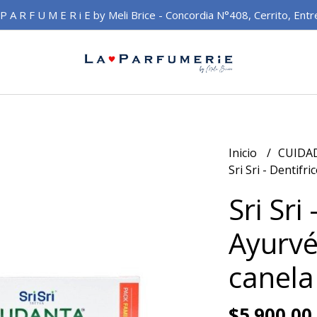
 P A R F U M E R i E by Meli Brice - Concordia N°408, Cerrito, Entr
Inicio
CUIDA
Sri Sri - Dentifr
Sri Sri
Ayurvé
canela
$5.900,00