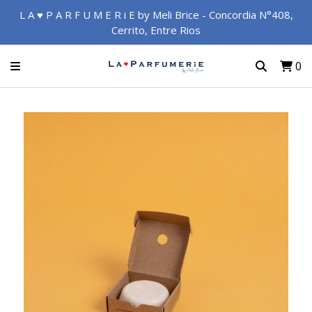
L A ♥ P A R F U M E R i E by Meli Brice - Concordia N°408,
Cerrito, Entre Rios
0