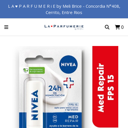
L A ♥ P A R F U M E R i E by Meli Brice - Concordia N°408,
Cerrito, Entre Rios
0