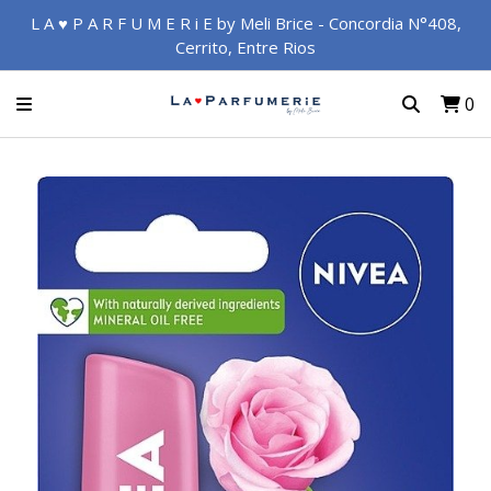
L A ♥ P A R F U M E R i E by Meli Brice - Concordia N°408,
Cerrito, Entre Rios
0