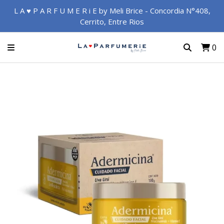
L A ♥ P A R F U M E R i E by Meli Brice - Concordia N°408,
Cerrito, Entre Rios
0