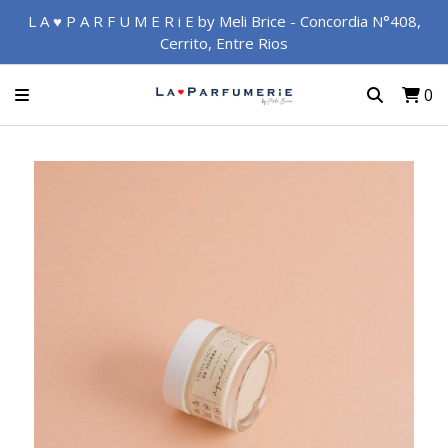
L A ♥ P A R F U M E R i E by Meli Brice - Concordia N°408,
Cerrito, Entre Rios
0