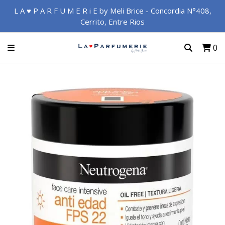
L A ♥ P A R F U M E R i E by Meli Brice - Concordia N°408,
Cerrito, Entre Rios
0