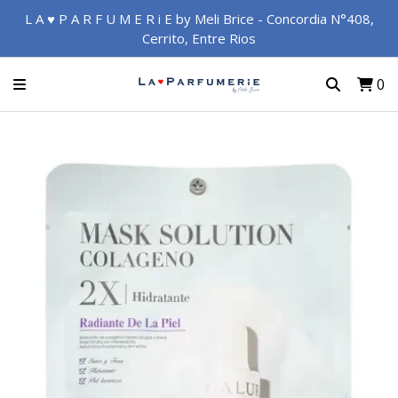
L A ♥ P A R F U M E R i E by Meli Brice - Concordia N°408,
Cerrito, Entre Rios
0