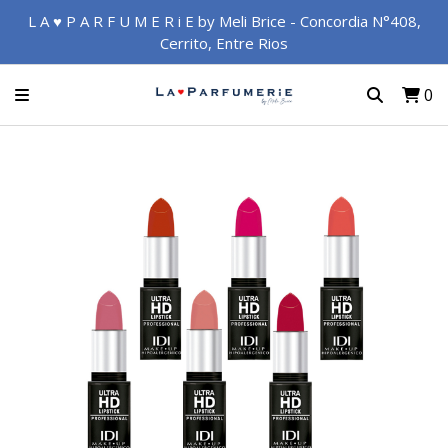
L A ♥ P A R F U M E R i E by Meli Brice - Concordia N°408,
Cerrito, Entre Rios
0