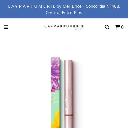
L A ♥ P A R F U M E R i E by Meli Brice - Concordia N°408,
Cerrito, Entre Rios
0