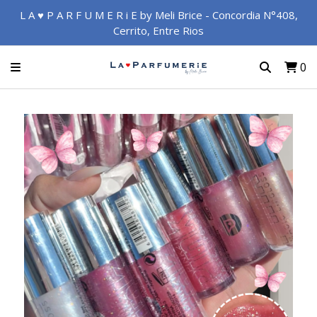
L A ♥ P A R F U M E R i E by Meli Brice - Concordia N°408,
Cerrito, Entre Rios
0