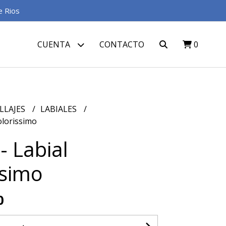
e Rios
CUENTA
CONTACTO
0
LLAJES
LABIALES
olorissimo
- Labial
ssimo
0