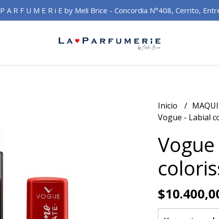
 P A R F U M E R i E by Meli Brice - Concordia N°408, Cerrito, Entr
Inicio
MAQUI
Vogue - Labial c
Vogue 
colori
$10.400,0