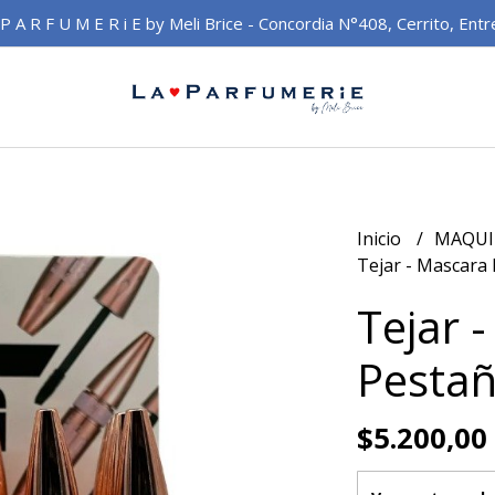
 P A R F U M E R i E by Meli Brice - Concordia N°408, Cerrito, Entr
Inicio
MAQUI
Tejar - Mascara
Tejar 
Pestañ
$5.200,00