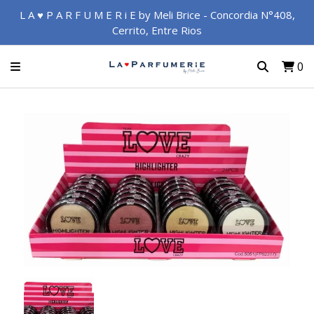
L A ♥ P A R F U M E R i E by Meli Brice - Concordia N°408,
Cerrito, Entre Rios
0