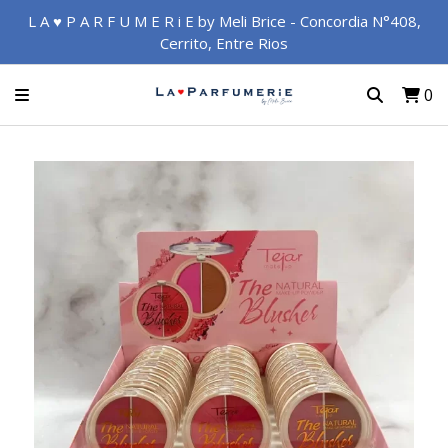
L A ♥ P A R F U M E R i E by Meli Brice - Concordia N°408,
Cerrito, Entre Rios
0