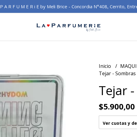
 P A R F U M E R i E by Meli Brice - Concordia N°408, Cerrito, Entr
Inicio
MAQUI
Tejar - Sombras 
Tejar 
$5.900,00
Ver cuotas y d