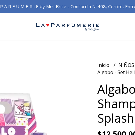
 P A R F U M E R i E by Meli Brice - Concordia N°408, Cerrito, Entr
Inicio
NIÑO
Algabo - Set Hel
Algabo 
Shamp
Splash
$12.500,0