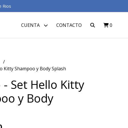
e Rios
CUENTA
CONTACTO
0
S
lo Kitty Shampoo y Body Splash
- Set Hello Kitty
oo y Body
0