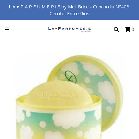
L A ♥ P A R F U M E R i E by Meli Brice - Concordia N°408,
Cerrito, Entre Rios
0