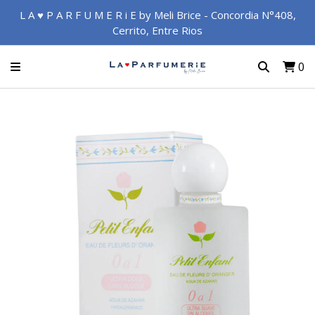
L A ♥ P A R F U M E R i E by Meli Brice - Concordia N°408,
Cerrito, Entre Rios
0