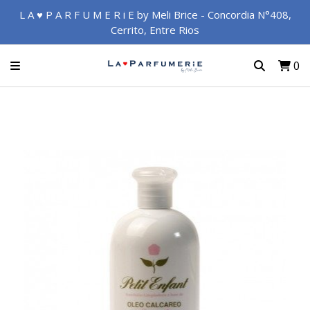
L A ♥ P A R F U M E R i E by Meli Brice - Concordia N°408,
Cerrito, Entre Rios
0