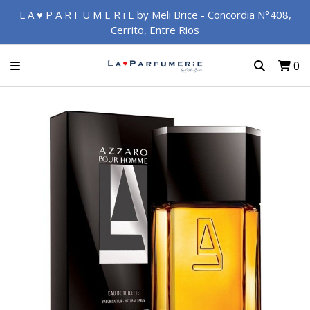
L A ♥ P A R F U M E R i E by Meli Brice - Concordia N°408,
Cerrito, Entre Rios
0