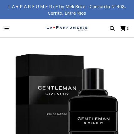
L A ♥ P A R F U M E R i E by Meli Brice - Concordia N°408,
Cerrito, Entre Rios
0