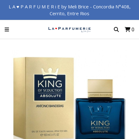
L A ♥ P A R F U M E R i E by Meli Brice - Concordia N°408,
Cerrito, Entre Rios
0