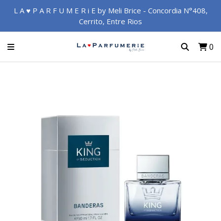
L A ♥ P A R F U M E R i E by Meli Brice - Concordia N°408,
Cerrito, Entre Rios
0