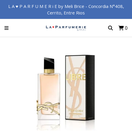
L A ♥ P A R F U M E R i E by Meli Brice - Concordia N°408,
Cerrito, Entre Rios
0