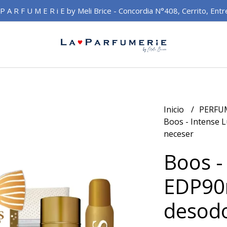
 P A R F U M E R i E by Meli Brice - Concordia N°408, Cerrito, Entr
Inicio
PERFU
Boos - Intense 
neceser
Boos -
EDP90
desodo