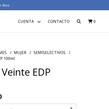
e Rios
CUENTA
CONTACTO
0
MES
MUJER
SEMISELECTIVOS
DP 100ml
- Veinte EDP
0