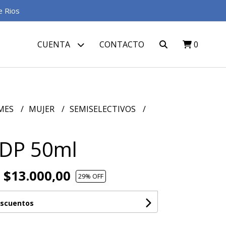
e Rios
CUENTA
CONTACTO
0
MES
MUJER
SEMISELECTIVOS
 EDP 50ml
$13.000,00
29
% OFF
escuentos