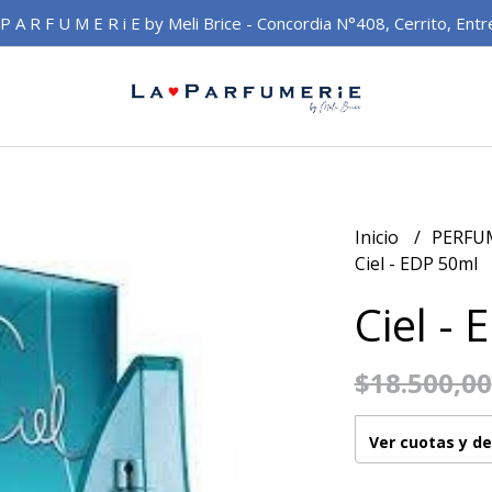
 P A R F U M E R i E by Meli Brice - Concordia N°408, Cerrito, Entr
Inicio
PERFU
Ciel - EDP 50ml
Ciel -
$18.500,00
Ver cuotas y d