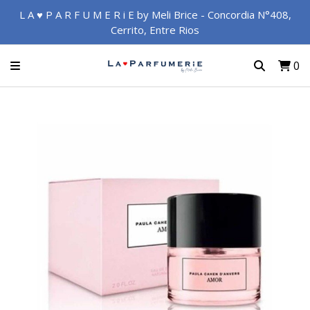
L A ♥ P A R F U M E R i E by Meli Brice - Concordia N°408,
Cerrito, Entre Rios
0