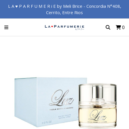
L A ♥ P A R F U M E R i E by Meli Brice - Concordia N°408,
Cerrito, Entre Rios
0